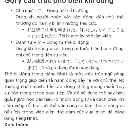
Gợi ý cấu trúc phổ biến khi dùng
Chủ ngữ + に + Động từ thể bị động:
Dùng khi người hoặc vật tác động đến chủ thể,
thường có hàm ý bị ảnh hưởng tiêu cực.
私は彼に仕事を頼まれた。(わたしはかれにしごと
をたのまれた) - Tôi bị anh ấy nhờ làm việc.
Danh từ + が + Động từ thể bị động:
Dùng khi không quan trọng ai thực hiện hành động,
chỉ chú trọng đến sự việc.
駅が建設されています。(えきがけんせつされてい
ます) - Nhà ga đang được xây dựng.
Thể bị động trong tiếng Nhật là một cấu trúc ngữ pháp
quan trọng giúp diễn tả hành động xảy ra với chủ thể. Nó
thường nhấn mạnh đến tác động không mong muốn hay
sự tôn trọng trong giao tiếp. Và để sử dụng thể này hiệu
quả, người học cần hiểu rõ nhóm động từ và cách chia. Khi
nắm vững rồi bạn có thể vận dụng nó làm thành công cụ
hữu ích trong việc diễn đạt cảm xúc của mình dễ dàng
bằng tiếng Nhật.
Xem thêm: