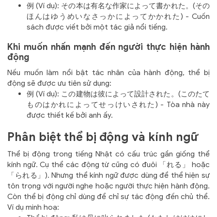
例 (Ví dụ): その本は有名な作家によって書かれた。(その
ほんはゆうめいなさっかによってかかれた) - Cuốn
sách được viết bởi một tác giả nổi tiếng.
Khi muốn nhấn mạnh đến người thực hiện hành
động
Nếu muốn làm nổi bật tác nhân của hành động, thể bị
động sẽ được ưu tiên sử dụng:
例 (Ví dụ): この建物は彼によって設計された。(このたて
ものはかれによってせっけいされた) - Tòa nhà này
được thiết kế bởi anh ấy.
Phân biệt thể bị động và kính ngữ
Thể bị động trong tiếng Nhật có cấu trúc gần giống thể
kính ngữ. Cụ thể các động từ cũng có đuôi 「れる」 hoặc
「られる」). Nhưng thể kính ngữ được dùng để thể hiện sự
tôn trọng với người nghe hoặc người thực hiện hành động.
Còn thể bị động chỉ dùng để chỉ sự tác động đến chủ thể.
Ví dụ minh hoạ: