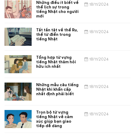
Những điều ít biết về
18/11/2024
thể lịch sự trong
tiếng Nhật cho người
mới
Tất tần tật về thể Ru,
18/11/2024
thể từ điển trong
tiếng Nhật
Tổng hợp từ vựng
18/11/2024
tiếng Nhật thăm hỏi
hữu ích nhất
Những mẫu câu tiếng
18/11/2024
Nhật khi khẩn cấp
nhất định phải biết
Trọn bộ từ vựng
18/11/2024
tiếng Nhật về cảm
xúc giúp bạn giao
tiếp dễ dàng