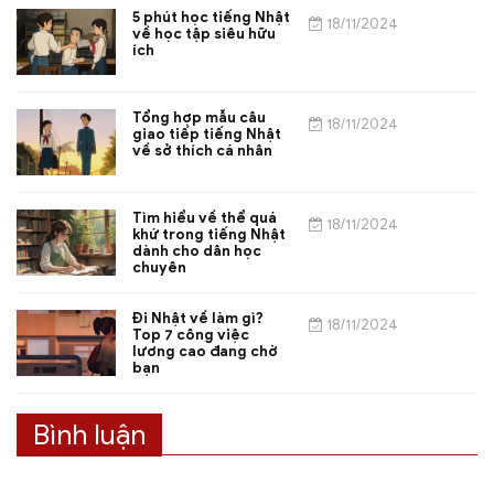
5 phút học tiếng Nhật
18/11/2024
về học tập siêu hữu
ích
Tổng hợp mẫu câu
18/11/2024
giao tiếp tiếng Nhật
về sở thích cá nhân
Tìm hiểu về thể quá
18/11/2024
khứ trong tiếng Nhật
dành cho dân học
chuyên
Đi Nhật về làm gì?
18/11/2024
Top 7 công việc
lương cao đang chờ
bạn
Bình luận