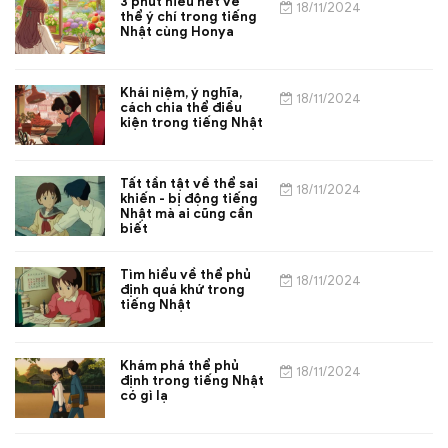
3 phút hiểu hết về
18/11/2024
thể ý chí trong tiếng
Nhật cùng Honya
Khái niệm, ý nghĩa,
18/11/2024
cách chia thể điều
kiện trong tiếng Nhật
Tất tần tật về thể sai
18/11/2024
khiến - bị động tiếng
Nhật mà ai cũng cần
biết
Tìm hiểu về thể phủ
18/11/2024
định quá khứ trong
tiếng Nhật
Khám phá thể phủ
18/11/2024
định trong tiếng Nhật
có gì lạ