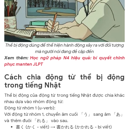
Thể bị động dùng để thể hiện hành động xảy ra với đối tượng
mà người nói đang đề cập đến
Xem thêm:
Học ngữ pháp N4 hiệu quả: bí quyết chinh
phục manten JLPT
Cách chia động từ thể bị động
trong tiếng Nhật
Thể bị động của động từ trong tiếng Nhật được chia khác
nhau dựa vào nhóm động từ:
Động từ nhóm 1 (u-verb):
Với động từ nhóm 1, chuyển âm cuối 「う」 sang âm 「あ」
và thêm đuôi 「れる」 vào sau.
書く (かく - viết) → 書かれる (かかれる - bị viết)