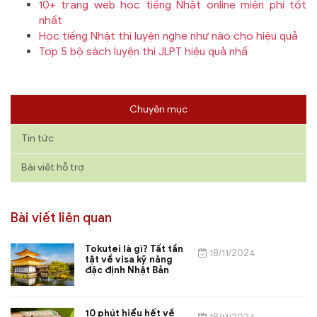
10+ trang web học tiếng Nhật online miễn phí tốt
nhất
Học tiếng Nhật thì luyện nghe như nào cho hiệu quả
Top 5 bộ sách luyện thi JLPT hiệu quả nhấ
Chuyên mục
Tin tức
Bài viết hỗ trợ
Bài viết liên quan
Tokutei là gì? Tất tần
18/11/2024
tật về visa kỹ năng
đặc định Nhật Bản
10 phút hiểu hết về